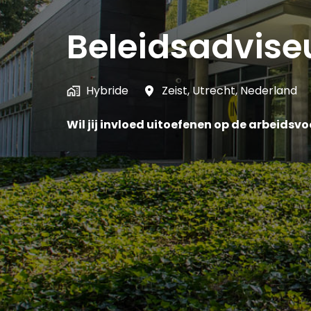
Beleidsadvise
Hybride
Zeist
,
Utrecht
,
Nederland
Wil jij invloed uitoefenen op de arbeids