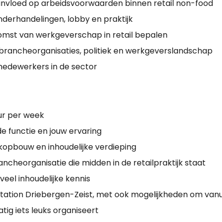
e invloed op arbeidsvoorwaarden binnen retail non-food
nderhandelingen, lobby en praktijk
omst van werkgeverschap in retail bepalen
brancheorganisaties, politiek en werkgeverslandschap
edewerkers in de sector
uur per week
de functie en jouw ervaring
erkopbouw en inhoudelijke verdieping
ncheorganisatie die midden in de retailpraktijk staat
eel inhoudelijke kennis
station Driebergen-Zeist, met ook mogelijkheden om vanu
ig iets leuks organiseert