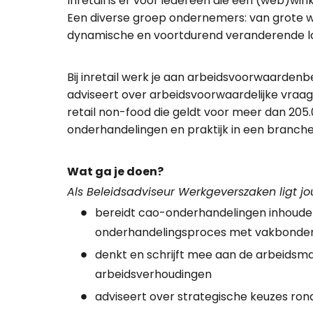
Inretail is er voor iedereen die een (web)wink
Een diverse groep ondernemers: van grote win
dynamische en voortdurend veranderende lan
Bij inretail werk je aan arbeidsvoorwaarden
adviseert over arbeidsvoorwaardelijke vraa
retail non-food die geldt voor meer dan 205.
onderhandelingen en praktijk in een branche 
Wat ga je doen?
Als Beleidsadviseur Werkgeverszaken ligt 
bereidt cao-onderhandelingen inhoudeli
onderhandelingsproces met vakbonde
denkt en schrijft mee aan de arbeidsma
arbeidsverhoudingen
adviseert over strategische keuzes r