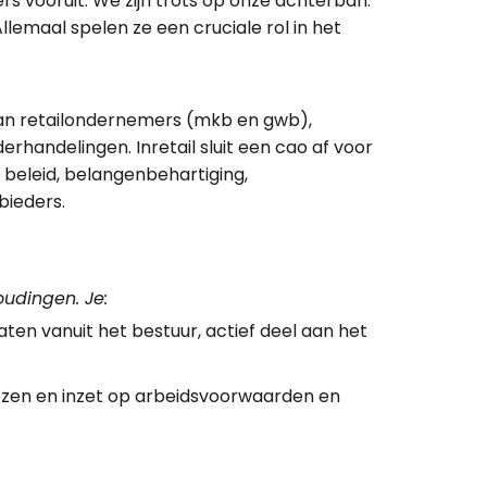
ers vooruit. We zijn trots op onze achterban.
lemaal spelen ze een cruciale rol in het
 van retailondernemers (mkb en gwb),
andelingen. Inretail sluit een cao af voor
 beleid, belangenbehartiging,
bieders.
udingen. Je:
en vanuit het bestuur, actief deel aan het
iezen en inzet op arbeidsvoorwaarden en