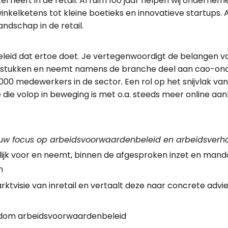
el heeft in de retail. Al ruim 100 jaar helpen wij ondernem
kelketens tot kleine boetieks en innovatieve startups. Al
dschap in de retail.
beleid dat ertoe doet. Je vertegenwoordigt de belangen
gstukken en neemt namens de branche deel aan cao-onderh
000 medewerkers in de sector. Een rol op het snijvlak van
die volop in beweging is met o.a. steeds meer online aan
jouw focus op arbeidsvoorwaardenbeleid en arbeidsverho
jk voor en neemt, binnen de afgesproken inzet en mandat
n
rktvisie van inretail en vertaalt deze naar concrete adv
ondom arbeidsvoorwaardenbeleid